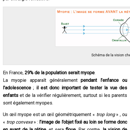
Schéma de la vision c
En France,
29% de la population serait myope
.
La myopie apparaît généralement
pendant l’enfance ou
l’adolescence
;
il est donc important de tester la vue des
enfants
et de la vérifier régulièrement, surtout si les parents
sont également myopes.
Un œil myope est un œil géométriquement «
trop long
» , ou
«
trop convexe
» :
l’image de l’objet fixé au loin se forme donc
en avant de la rétine
, et sera
floue
. Par contre,
la vision de