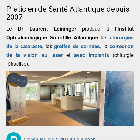
Praticien de Santé Atlantique depuis
2007
Le
Dr Laurent Leininger
pratique à
l'Institut
Ophtalmologique Sourdille Atlantique
les
chirurgies
de la cataracte
, les
greffes de cornées
, la
correction
de la vision au laser
et
avec implants
(chirurgie
réfractive).
Consulter le CV du Dr Leininger